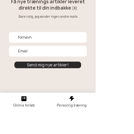
Sådan opnår du en
Online træning
Få nye trænings artikler leveret
direkte til din indbakke ✉️
muskuløs og veltrænet
personlig træn
Bare rolig, jeg sender ingen andre mails
krop (simple råd)
hvad er bedst
(fordele og u
Send mig nye artikler!
Online forløb
Personlig træning