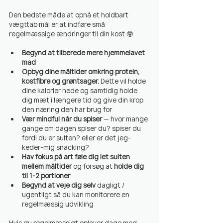
Den bedste måde at opnå et holdbart 
vægttab mål er at indføre små 
regelmæssige ændringer til din kost 🤓
Begynd at tilberede mere hjemmelavet 
mad
Opbyg dine måltider omkring protein, 
kostfibre og grøntsager.
 Dette vil holde 
dine kalorier nede og samtidig holde 
dig mæt i længere tid og give din krop 
den næring den har brug for
Vær mindful når du spiser 
— hvor mange 
gange om dagen spiser du? spiser du 
fordi du er sulten? eller er det jeg-
keder-mig snacking?
Hav fokus på art føle dig let sulten 
mellem måltider
 og forsøg at 
holde dig 
til 1-2 portioner
Begynd at veje dig selv 
dagligt / 
ugentligt
så du kan monitorere en 
regelmæssig udvikling
Hvis du regelmæssigt oplever dage med 