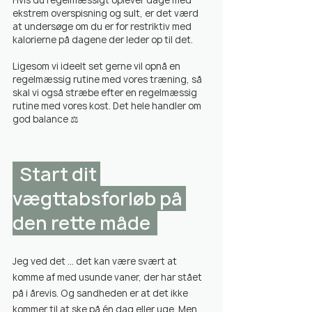
ekstrem overspisning og sult, er det værd 
at undersøge om du er for restriktiv med 
kalorierne på dagene der leder op til det.
Ligesom vi ideelt set gerne vil opnå en 
regelmæssig rutine med vores træning, så 
skal vi også stræbe efter en regelmæssig 
rutine med vores kost. Det hele handler om 
god balance ⚖️
  Start dit 
vægttabsforløb på 
den rette måde  
Jeg ved det ... det kan være svært at 
komme af med usunde vaner, der har stået 
på i årevis. Og sandheden er at det ikke 
kommer til at ske på én dag eller uge. Men 