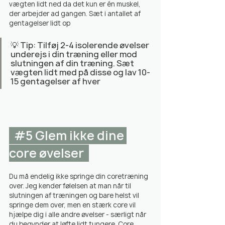
vægten lidt ned da det kun er én muskel, 
der arbejder ad gangen. Sæt i antallet af 
gentagelser lidt op
💡 Tip: Tilføj 2-4 isolerende øvelser 
underejs i din træning eller mod 
slutningen af ​​din træning. Sæt 
vægten lidt med på disse og lav 10-
15 gentagelser af hver
#5
 Glem ikke dine 
core øvelser  
Du må endelig ikke springe din coretræning 
over. Jeg kender følelsen at man når til 
slutningen af træningen og bare helst vil 
springe dem over, men en stærk core vil 
hjælpe dig i alle andre øvelser - særligt når 
du begynder at løfte lidt tungere. Core 