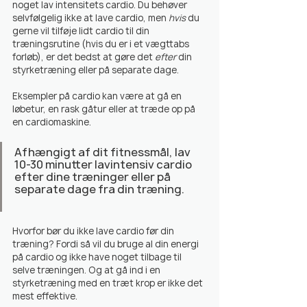
noget lav intensitets cardio. Du behøver 
selvfølgelig ikke at lave cardio, men 
hvis
 du 
gerne vil tilføje lidt cardio til din 
træningsrutine (hvis du er i et vægttabs 
forløb), er det bedst at gøre det 
efter
 din 
styrketræning eller på separate dage.
Eksempler på cardio kan være at gå en 
løbetur, en rask gåtur eller at træde op på 
en cardiomaskine.
Afhængigt af dit fitnessmål, lav 
10-30 minutter lavintensiv cardio 
efter dine træninger eller på 
separate dage fra din træning.
Hvorfor bør du ikke lave cardio før din 
træning? Fordi så vil du bruge al din energi 
på cardio og ikke have noget tilbage til 
selve træningen. Og at gå ind i en 
styrketræning med en træt krop er ikke det 
mest effektive.