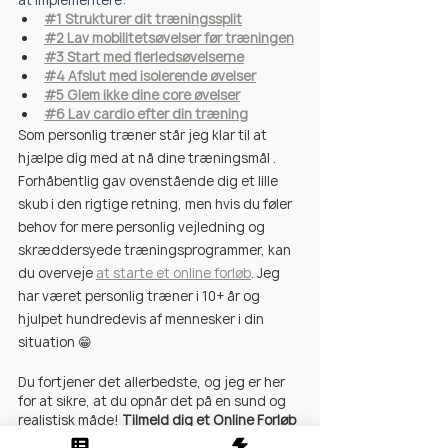
#1 Strukturer dit træningssplit
#2 Lav mobilitetsøvelser før træningen
#3 Start med flerledsøvelserne
#4 Afslut med isolerende øvelser
#5 Glem ikke dine core øvelser
#6 Lav cardio efter din træning
Som personlig træner står jeg klar til at 
hjælpe dig med at nå dine træningsmål . 
Forhåbentlig gav ovenstående dig et lille 
skub i den rigtige retning, men hvis du føler 
behov for mere personlig vejledning og 
skræddersyede træningsprogrammer, kan 
du overveje 
at starte et online forløb
. Jeg 
har været personlig træner i 10+ år og 
hjulpet hundredevis af mennesker i din 
situation 
😁
Du fortjener det allerbedste, og jeg er her 
for at sikre, at du opnår det på en sund og 
realistisk måde! 
Tilmeld dig et Online Forløb 
med mig nedenfor
👇🏼