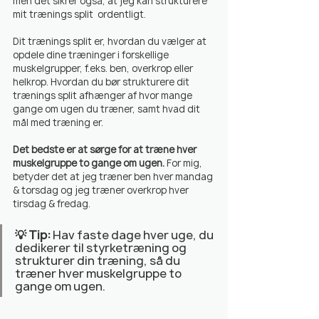
men det sikrer også, at jeg kan strukturere 
mit trænings split  ordentligt.
Dit trænings split er, hvordan du vælger at 
opdele dine træninger i forskellige 
muskelgrupper, f.eks. ben, overkrop eller 
helkrop. Hvordan du bør strukturere dit 
trænings split afhænger af hvor mange 
gange om ugen du træner, samt hvad dit 
mål med træning er.
Det bedste er at sørge for at træne hver 
muskelgruppe to gange om ugen.
 For mig, 
betyder det at jeg træner ben hver mandag 
& torsdag og jeg træner overkrop hver 
tirsdag & fredag. 
💡 Tip:
 Hav faste dage hver uge, du 
dedikerer til styrketræning og 
strukturer din træning, så du 
træner hver muskelgruppe to 
gange om ugen.