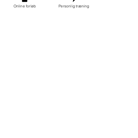
Online forløb
Personlig træning
Start et Online Forløb
💪🏼 Træning
Seneste blogindlæg