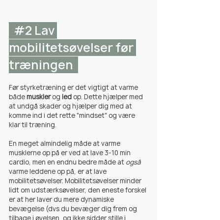
#2
 Lav 
mobilitetsøvelser før 
træningen  
Før styrketræning er det vigtigt at varme 
både 
muskler
 og 
led
 op. Dette hjælper med 
at undgå skader og hjælper dig med at 
komme ind i det rette "mindset" og være 
klar til træning.
En meget almindelig måde at varme 
musklerne op på er ved at lave 3-10 min 
cardio, men en endnu bedre måde at 
også
varme leddene op på, er at lave 
mobilitetsøvelser. Mobilitetsøvelser minder 
lidt om udstærksøvelser, den eneste forskel 
er at her laver du mere dynamiske 
bevægelse (dvs du bevæger dig frem og 
tilbage i øvelsen, og ikke sidder stille i 